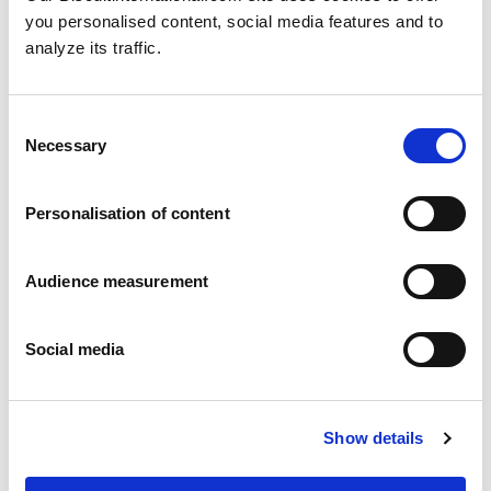
you personalised content, social media features and to
analyze its traffic.
Richtlinie zu moderner
Lesen
Sklaverei und Menschenhandel
– Grundsatzerklärungi
Consent
Necessary
Selection
Personalisation of content
Portugal
Audience measurement
Schulungsprogramm EU-
Lesen
Portugal
Social media
Polen
Show details