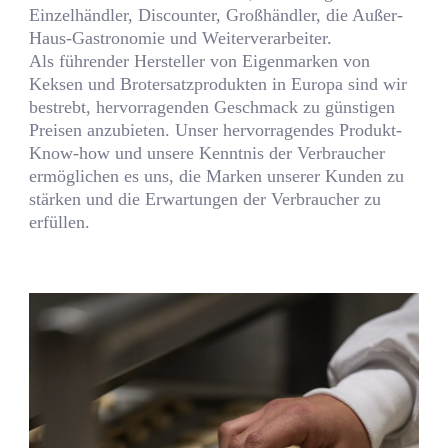
Einzelhändler, Discounter, Großhändler, die Außer-
Haus-Gastronomie und Weiterverarbeiter.
Als führender Hersteller von Eigenmarken von
Keksen und Brotersatzprodukten in Europa sind wir
bestrebt, hervorragenden Geschmack zu günstigen
Preisen anzubieten. Unser hervorragendes Produkt-
Know-how und unsere Kenntnis der Verbraucher
ermöglichen es uns, die Marken unserer Kunden zu
stärken und die Erwartungen der Verbraucher zu
erfüllen.