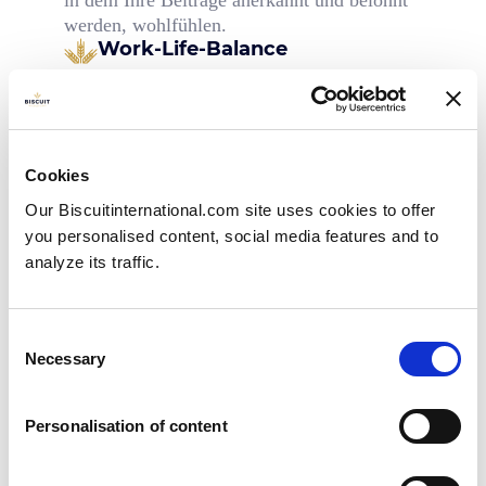
in dem Ihre Beiträge anerkannt und belohnt
werden, wohlfühlen.
Work-Life-Balance
Wir legen großen Wert auf das Wohlbefinden
unserer Mitarbeiter, indem wir eine gesunde
Work-Life-Balance fördern und soweit
möglich flexible Regelungen anbieten.
Cookies
Our Biscuitinternational.com site uses cookies to offer
you personalised content, social media features and to
analyze its traffic.
Eine gewinnbringende
Unternehmenskultur, in der
Consent
alle Mitarbeiter sicher
Necessary
Selection
arbeiten und ihr volles
Potential entfalten können.
Personalisation of content
Unsere historische Expertise ist unser Motor, um die
Besten zu sein. Unsere Vision zielt auf ein