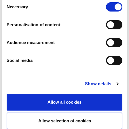
Lokale Helden
Consent
Necessary
Selection
Personalisation of content
Weitere Produkte
Audience measurement
Social media
Show details
Unternehmen
Wer wir sind
Allow all cookies
Unsere Geschichte
Unsere Einrichtungen und unser logistischer
Fußabdruck
Allow selection of cookies
Unser Team
Regulatorische Informationen