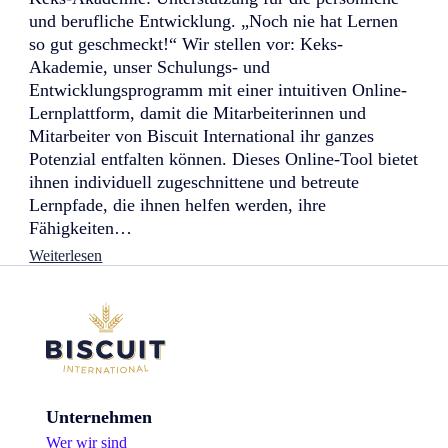
d
und berufliche Entwicklung. „Noch nie hat Lernen
A
so gut geschmeckt!“ Wir stellen vor: Keks-
w
Akademie, unser Schulungs- und
a
r
Entwicklungsprogramm mit einer intuitiven Online-
d
Lernplattform, damit die Mitarbeiterinnen und
s
Mitarbeiter von Biscuit International ihr ganzes
2
0
Potenzial entfalten können. Dieses Online-Tool bietet
2
ihnen individuell zugeschnittene und betreute
3
Lernpfade, die ihnen helfen werden, ihre
Fähigkeiten…
:
Weiterlesen
K
e
k
s
-
A
k
a
Unternehmen
d
e
Wer wir sind