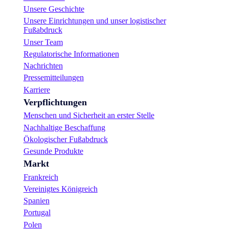
m
Unsere Geschichte
i
e
Unsere Einrichtungen und unser logistischer
:
Fußabdruck
U
Unser Team
n
Regulatorische Informationen
t
Nachrichten
e
r
Pressemitteilungen
s
Karriere
t
Verpflichtungen
ü
t
Menschen und Sicherheit an erster Stelle
z
Nachhaltige Beschaffung
u
Ökologischer Fußabdruck
n
g
Gesunde Produkte
f
Markt
ü
Frankreich
r
d
Vereinigtes Königreich
i
Spanien
e
Portugal
p
e
Polen