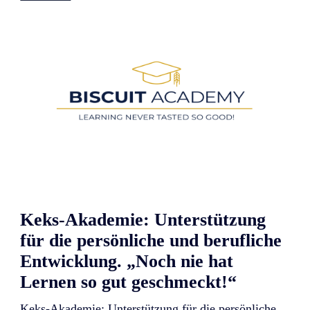
G
e
w
i
n
n
e
r
b
e
i
d
e
n
F
r
e
Keks-Akademie: Unterstützung
e
F
für die persönliche und berufliche
r
o
Entwicklung. „Noch nie hat
m
Lernen so gut geschmeckt!“
F
o
o
Keks-Akademie: Unterstützung für die persönliche