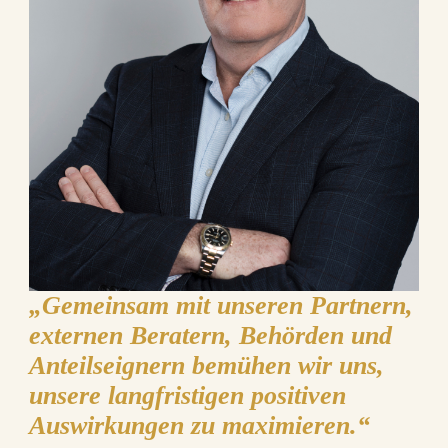
„
Gemeinsam mit unseren Partnern,
externen Beratern, Behörden und
Anteilseignern bemühen wir uns,
unsere langfristigen positiven
Auswirkungen zu maximieren.
“