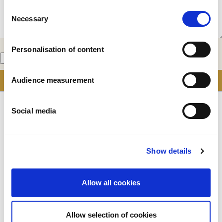
Consent
Necessary
Selection
Personalisation of content
Mit dem Ankreuzen akzeptiere ich die Nutzungsbedingungen
Audience measurement
Social media
Show details
Unternehmen
Wer wir sind
Allow all cookies
Unsere Geschichte
Unsere Einrichtungen und unser logistischer
Fußabdruck
Allow selection of cookies