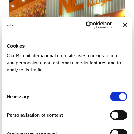
Cookies
Our Biscuitinternational.com site uses cookies to offer
you personalised content, social media features and to
analyze its traffic.
Consent
Necessary
Selection
Personalisation of content
Uw exportteam was op
Gulfood 2023 in Dubai!
Audience measurement