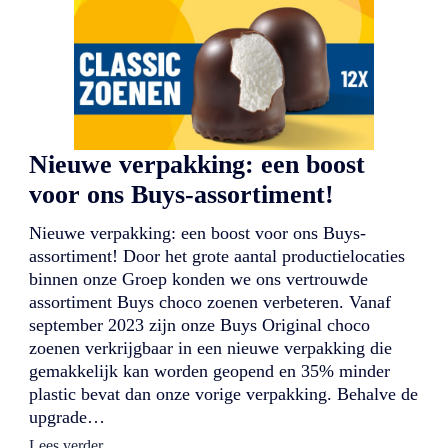
d
u
c
t
:
e
e
n
k
Nieuwe verpakking: een boost
l
a
voor ons Buys-assortiment!
s
s
Nieuwe verpakking: een boost voor ons Buys-
i
e
assortiment! Door het grote aantal productielocaties
k
binnen onze Groep konden we ons vertrouwde
e
assortiment Buys choco zoenen verbeteren. Vanaf
r
september 2023 zijn onze Buys Original choco
m
e
zoenen verkrijgbaar in een nieuwe verpakking die
t
gemakkelijk kan worden geopend en 35% minder
e
plastic bevat dan onze vorige verpakking. Behalve de
e
n
upgrade…
n
:
Lees verder