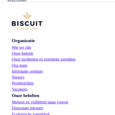
i
N
e
i
u
e
w
u
e
w
s
e
m
v
a
e
a
Organisatie
r
k
p
!
Wie we zijn
a
Onze historie
k
k
Onze faciliteiten en logistieke spreiding
i
Ons team
n
Informatie centrum
g
Nieuws
:
e
Persberichten
e
Vacatures
n
Onze beloften
b
o
Mensen en veiligheid staan voorop
o
Duurzaam inkopen
s
Ecologische voetafdruk
t