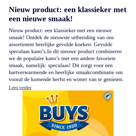
Nieuw product: een klassieker met
een nieuwe smaak!
Nieuw product: een klassieker met een nieuwe
smaak! Ontdek de nieuwste uitbreiding van ons
assortiment heerlijke gevulde koeken: Gevulde
speculaas kano’s.In dit nieuwe product combineren
we de populaire kano’s met een andere favoriete
smaak, namelijk: speculaas! Dit zorgt voor een
hartverwarmende en heerlijke smaakcombinatie om
vooral de komende herfst en winter van te genieten.
:
Lees verder
N
i
e
u
w
p
r
o