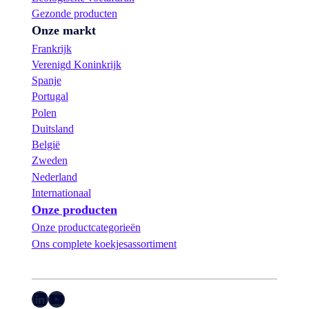
v
Gezonde producten
o
Onze markt
o
Frankrijk
r
o
Verenigd Koninkrijk
n
Spanje
s
Portugal
B
u
Polen
y
Duitsland
s
België
-
a
Zweden
s
Nederland
s
Internationaal
o
Onze producten
r
t
Onze productcategorieën
i
Ons complete koekjesassortiment
m
e
n
t
LinkedIn
YouTube
!