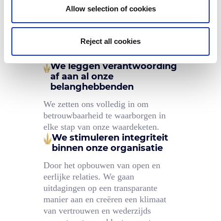
Onze waarden
Allow selection of cookies
Als Europese marktleider van private label
koekjes en broodvervangers hebben we onze
medewerkers veel te bieden.
Reject all cookies
We leggen verantwoording
af aan al onze
belanghebbenden
We zetten ons volledig in om
betrouwbaarheid te waarborgen in
elke stap van onze waardeketen.
We stimuleren integriteit
binnen onze organisatie
Door het opbouwen van open en
eerlijke relaties. We gaan
uitdagingen op een transparante
manier aan en creëren een klimaat
van vertrouwen en wederzijds