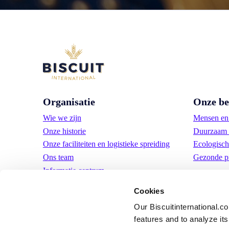
Organisatie
Onze be
Wie we zijn
Mensen en 
Onze historie
Duurzaam 
Onze faciliteiten en logistieke spreiding
Ecologisch
Ons team
Gezonde p
Informatie centrum
Nieuws
Cookies
Persberichten
Our Biscuitinternational.c
Vacatures
features and to analyze its 