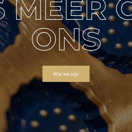
S MEER 
ONS
Wie we zijn