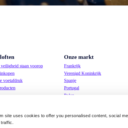
loften
Onze markt
veiligheid staan voorop
Frankrijk
inkopen
Verenigd Koninkrijk
e voetafdruk
Spanje
roducten
Portugal
Polen
Duitsland
België
om site uses cookies to offer you personalised content, social m
Zweden
traffic.
Nederland