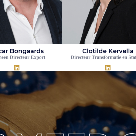
car Bongaards
Clotilde Kervella
een Directeur Export
Directeur Transformatie en Sta
LinkedIn
LinkedIn