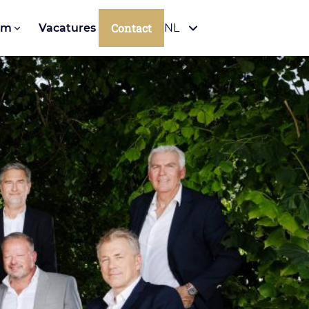
Contact
om
Vacatures
NL