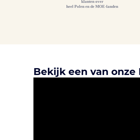
klanten over
heel Polen en de MOE-landen
Bekijk een van onze