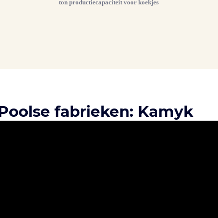
ton productiecapaciteit voor koekjes
 Poolse fabrieken: Kamyk