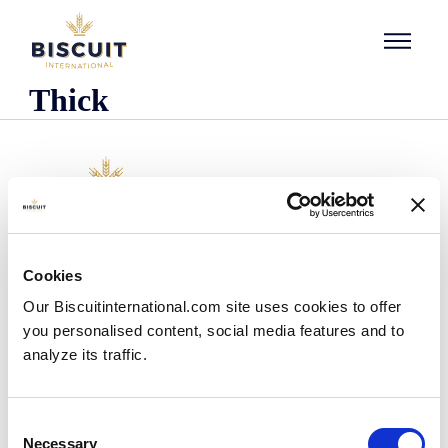
Aller au contenu
Thick
Organisatie
Cookies
Wie we zijn
Our Biscuitinternational.com site uses cookies to offer
Onze historie
you personalised content, social media features and to
Onze faciliteiten en logistieke spreiding
analyze its traffic.
Ons team
Informatie centrum
Nieuws
Consent
Persberichten
Necessary
Selection