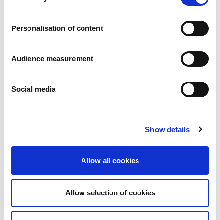
Vacatures
Onze beloften
Personalisation of content
Mensen en veiligheid staan voorop
Duurzaam inkopen
Ecologische voetafdruk
Audience measurement
Gezonde producten
Onze markt
Social media
Frankrijk
Verenigd Koninkrijk
Spanje
Portugal
Show details
Polen
Duitsland
België
Allow all cookies
Zweden
Nederland
Internationaal
Allow selection of cookies
Onze producten
Onze productcategorieën