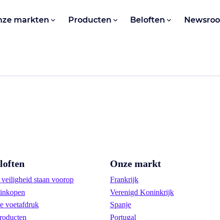
nze markten
Producten
Beloften
Newsro
loften
Onze markt
veiligheid staan voorop
Frankrijk
inkopen
Verenigd Koninkrijk
e voetafdruk
Spanje
roducten
Portugal