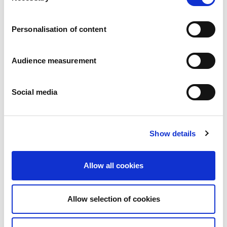
Vacatures
Onze beloften
Personalisation of content
Mensen en veiligheid staan voorop
Duurzaam inkopen
Ecologische voetafdruk
Audience measurement
Gezonde producten
Onze markt
Social media
Frankrijk
Verenigd Koninkrijk
Spanje
Portugal
Show details
Polen
Duitsland
België
Allow all cookies
Zweden
Nederland
Internationaal
Allow selection of cookies
Onze producten
Onze productcategorieën