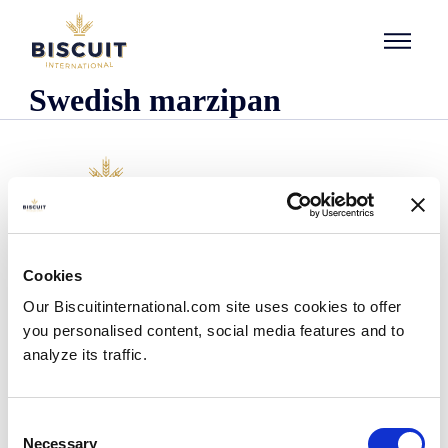
Aller au contenu
Swedish marzipan
Organisatie
Cookies
Wie we zijn
Our Biscuitinternational.com site uses cookies to offer
Onze historie
you personalised content, social media features and to
Onze faciliteiten en logistieke spreiding
analyze its traffic.
Ons team
Informatie centrum
Nieuws
Consent
Persberichten
Necessary
Selection