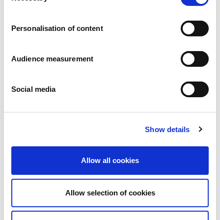
Vacatures
Onze beloften
Personalisation of content
Mensen en veiligheid staan voorop
Duurzaam inkopen
Ecologische voetafdruk
Audience measurement
Gezonde producten
Onze markt
Social media
Frankrijk
Verenigd Koninkrijk
Spanje
Portugal
Show details
Polen
Duitsland
België
Allow all cookies
Zweden
Nederland
Internationaal
Allow selection of cookies
Onze producten
Onze productcategorieën