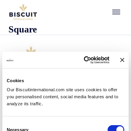
Aller au contenu
Square
Organisatie
Cookies
Wie we zijn
Our Biscuitinternational.com site uses cookies to offer
Onze historie
you personalised content, social media features and to
Onze faciliteiten en logistieke spreiding
analyze its traffic.
Ons team
Informatie centrum
Nieuws
Consent
Persberichten
Necessary
Selection