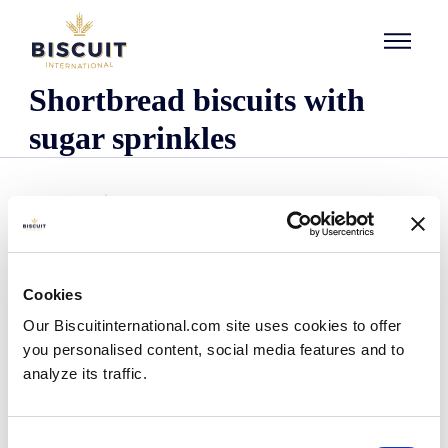
Aller au contenu
Shortbread biscuits with
sugar sprinkles
Cookies
Organisatie
Our Biscuitinternational.com site uses cookies to offer
Wie we zijn
you personalised content, social media features and to
Onze historie
analyze its traffic.
Onze faciliteiten en logistieke spreiding
Ons team
Informatie centrum
Consent