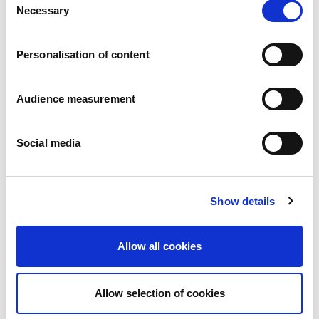
Nieuws
Necessary
Selection
Persberichten
Vacatures
Onze beloften
Personalisation of content
Mensen en veiligheid staan voorop
Duurzaam inkopen
Audience measurement
Ecologische voetafdruk
Gezonde producten
Onze markt
Social media
Frankrijk
Verenigd Koninkrijk
Spanje
Show details
Portugal
Polen
Duitsland
Allow all cookies
België
Zweden
Nederland
Allow selection of cookies
Internationaal