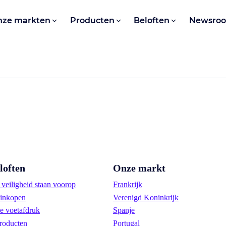
nze markten
Producten
Beloften
Newsro
loften
Onze markt
veiligheid staan voorop
Frankrijk
inkopen
Verenigd Koninkrijk
e voetafdruk
Spanje
roducten
Portugal