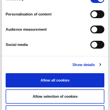
Vacatures
Onze beloften
Personalisation of content
Mensen en veiligheid staan voorop
Duurzaam inkopen
Ecologische voetafdruk
Audience measurement
Gezonde producten
Onze markt
Social media
Frankrijk
Verenigd Koninkrijk
Spanje
Portugal
Show details
Polen
Duitsland
België
Allow all cookies
Zweden
Nederland
Internationaal
Allow selection of cookies
Onze producten
Onze productcategorieën