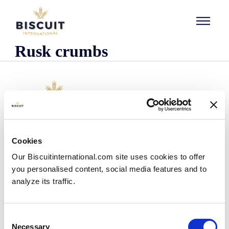
Aller au contenu
Rusk crumbs
Organisatie
Cookies
Wie we zijn
Our Biscuitinternational.com site uses cookies to offer
Onze historie
you personalised content, social media features and to
Onze faciliteiten en logistieke spreiding
analyze its traffic.
Ons team
Informatie centrum
Nieuws
Consent
Persberichten
Necessary
Selection