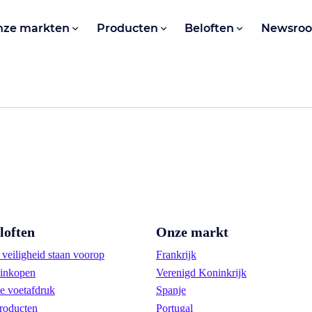
nze markten
Producten
Beloften
Newsro
loften
Onze markt
veiligheid staan voorop
Frankrijk
inkopen
Verenigd Koninkrijk
e voetafdruk
Spanje
roducten
Portugal