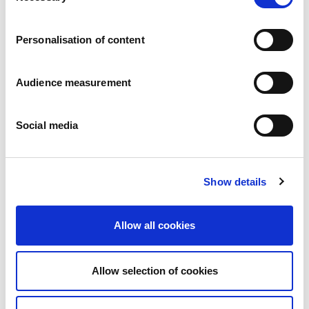
Vacatures
Onze beloften
Personalisation of content
Mensen en veiligheid staan voorop
Duurzaam inkopen
Ecologische voetafdruk
Audience measurement
Gezonde producten
Onze markt
Social media
Frankrijk
Verenigd Koninkrijk
Spanje
Portugal
Show details
Polen
Duitsland
België
Allow all cookies
Zweden
Nederland
Internationaal
Allow selection of cookies
Onze producten
Onze productcategorieën