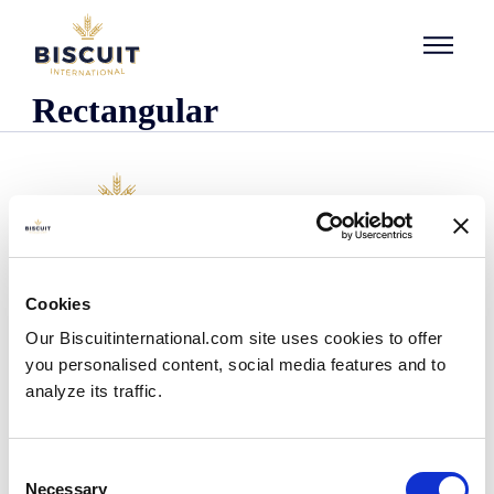
Aller au contenu
Rectangular
Organisatie
Cookies
Wie we zijn
Our Biscuitinternational.com site uses cookies to offer
Onze historie
you personalised content, social media features and to
Onze faciliteiten en logistieke spreiding
analyze its traffic.
Ons team
Informatie centrum
Nieuws
Consent
Persberichten
Necessary
Selection