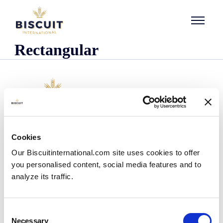
Aller au contenu
Rectangular
Organisatie
Cookies
Wie we zijn
Our Biscuitinternational.com site uses cookies to offer
Onze historie
you personalised content, social media features and to
Onze faciliteiten en logistieke spreiding
analyze its traffic.
Ons team
Informatie centrum
Nieuws
Consent
Persberichten
Necessary
Selection