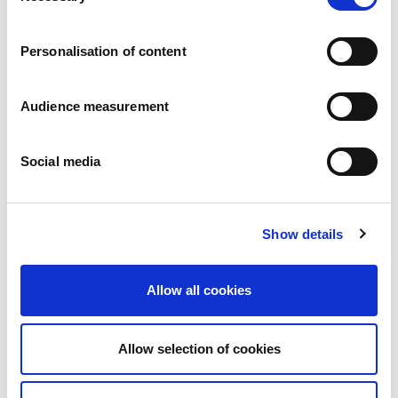
Vacatures
Onze beloften
Personalisation of content
Mensen en veiligheid staan voorop
Duurzaam inkopen
Ecologische voetafdruk
Audience measurement
Gezonde producten
Onze markt
Social media
Frankrijk
Verenigd Koninkrijk
Spanje
Portugal
Show details
Polen
Duitsland
België
Allow all cookies
Zweden
Nederland
Internationaal
Allow selection of cookies
Onze producten
Onze productcategorieën