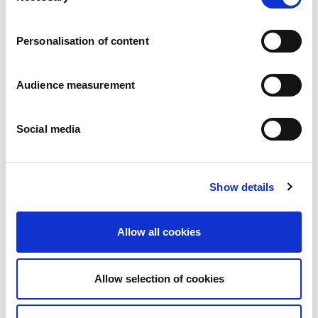
Vacatures
Onze beloften
Personalisation of content
Mensen en veiligheid staan voorop
Duurzaam inkopen
Ecologische voetafdruk
Audience measurement
Gezonde producten
Onze markt
Social media
Frankrijk
Verenigd Koninkrijk
Spanje
Portugal
Show details
Polen
Duitsland
België
Allow all cookies
Zweden
Nederland
Internationaal
Allow selection of cookies
Onze producten
Onze productcategorieën