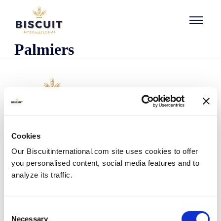
Aller au contenu
Palmiers
Organisatie
Cookies
Wie we zijn
Our Biscuitinternational.com site uses cookies to offer
Onze historie
you personalised content, social media features and to
Onze faciliteiten en logistieke spreiding
analyze its traffic.
Ons team
Informatie centrum
Nieuws
Consent
Persberichten
Necessary
Selection