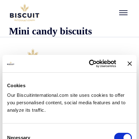
Aller au contenu
Mini candy biscuits
Organisatie
Cookies
Wie we zijn
Our Biscuitinternational.com site uses cookies to offer
Onze historie
you personalised content, social media features and to
Onze faciliteiten en logistieke spreiding
analyze its traffic.
Ons team
Informatie centrum
Nieuws
Consent
Persberichten
Necessary
Selection