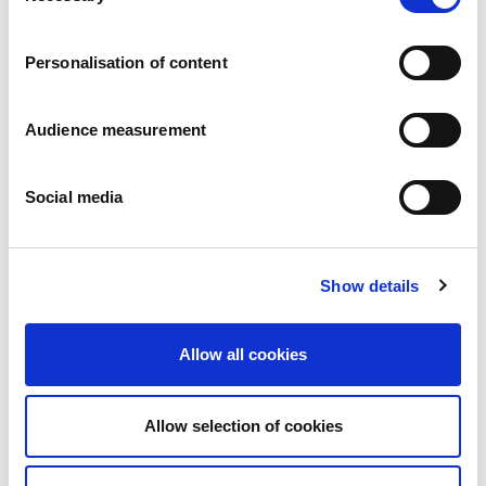
Vacatures
Onze beloften
Personalisation of content
Mensen en veiligheid staan voorop
Duurzaam inkopen
Ecologische voetafdruk
Audience measurement
Gezonde producten
Onze markt
Social media
Frankrijk
Verenigd Koninkrijk
Spanje
Portugal
Show details
Polen
Duitsland
België
Allow all cookies
Zweden
Nederland
Internationaal
Allow selection of cookies
Onze producten
Onze productcategorieën