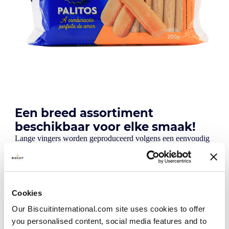
Een breed assortiment
beschikbaar voor elke smaak!
Lange vingers worden geproduceerd volgens een eenvoudig
recept van eieren, bloem en suiker. Een eenvoudig en clean
recept. De perfecte balans tussen smaken, textuur en
dichtheid resulteert in een uniek product waarmee vele
heerlijke en bijzondere desserts zoals Tiramisù en trifle
kunnen worden gecreëerd.
Cookies
Bij Biscuit International produceren we lange vingers in
verschillende smaken, maten en verpakkingen, en onze
Our Biscuitinternational.com site uses cookies to offer
producten zijn te vinden in alle retailers in Europa.
you personalised content, social media features and to