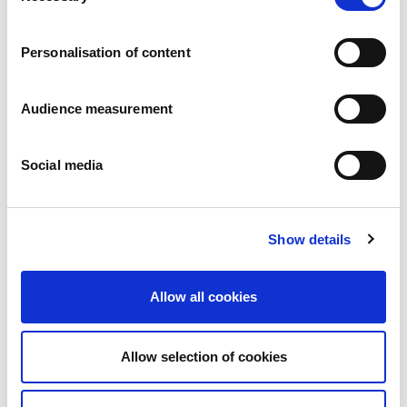
Vacatures
Onze beloften
Personalisation of content
Mensen en veiligheid staan voorop
Duurzaam inkopen
Ecologische voetafdruk
Audience measurement
Gezonde producten
Onze markt
Social media
Frankrijk
Verenigd Koninkrijk
Spanje
Portugal
Show details
Polen
Duitsland
België
Allow all cookies
Zweden
Nederland
Internationaal
Allow selection of cookies
Onze producten
Onze productcategorieën