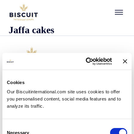
Aller au contenu
Jaffa cakes
Organisatie
Cookies
Wie we zijn
Our Biscuitinternational.com site uses cookies to offer
Onze historie
you personalised content, social media features and to
Onze faciliteiten en logistieke spreiding
analyze its traffic.
Ons team
Informatie centrum
Nieuws
Consent
Persberichten
Necessary
Selection