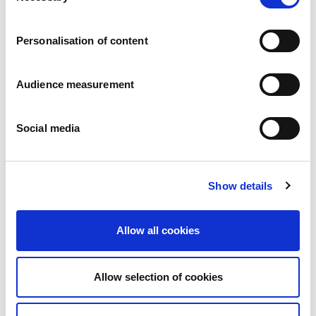
Vacatures
Onze beloften
Personalisation of content
Mensen en veiligheid staan voorop
Duurzaam inkopen
Ecologische voetafdruk
Audience measurement
Gezonde producten
Onze markt
Social media
Frankrijk
Verenigd Koninkrijk
Spanje
Portugal
Show details
Polen
Duitsland
België
Allow all cookies
Zweden
Nederland
Internationaal
Allow selection of cookies
Onze producten
Onze productcategorieën