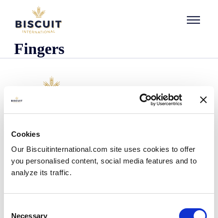
Aller au contenu
Fingers
Organisatie
Cookies
Wie we zijn
Our Biscuitinternational.com site uses cookies to offer
Onze historie
you personalised content, social media features and to
Onze faciliteiten en logistieke spreiding
analyze its traffic.
Ons team
Informatie centrum
Nieuws
Consent
Persberichten
Necessary
Selection