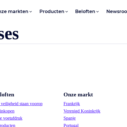
nze markten
Producten
Beloften
Newsro
ses
loften
Onze markt
veiligheid staan voorop
Frankrijk
inkopen
Verenigd Koninkrijk
e voetafdruk
Spanje
roducten
Portugal