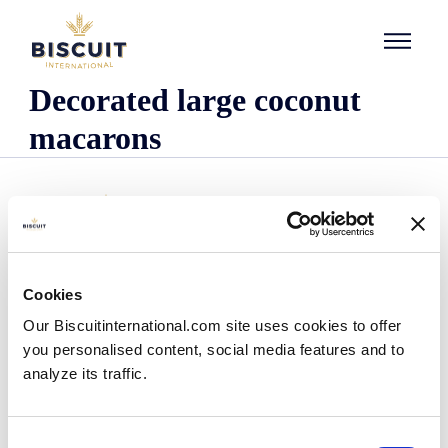
Aller au contenu
Decorated large coconut
macarons
Cookies
Organisatie
Our Biscuitinternational.com site uses cookies to offer
Wie we zijn
you personalised content, social media features and to
Onze historie
analyze its traffic.
Onze faciliteiten en logistieke spreiding
Ons team
Informatie centrum
Consent