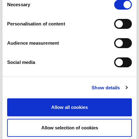
Nieuws
Necessary
Selection
Persberichten
Vacatures
Onze beloften
Personalisation of content
Mensen en veiligheid staan voorop
Duurzaam inkopen
Audience measurement
Ecologische voetafdruk
Gezonde producten
Onze markt
Social media
Frankrijk
Verenigd Koninkrijk
Spanje
Show details
Portugal
Polen
Duitsland
Allow all cookies
België
Zweden
Nederland
Allow selection of cookies
Internationaal