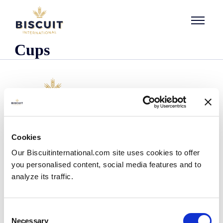
Aller au contenu
Cups
Organisatie
Cookies
Wie we zijn
Our Biscuitinternational.com site uses cookies to offer
Onze historie
you personalised content, social media features and to
Onze faciliteiten en logistieke spreiding
analyze its traffic.
Ons team
Informatie centrum
Nieuws
Consent
Persberichten
Necessary
Selection