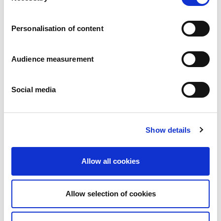
Vacatures
Onze beloften
Personalisation of content
Mensen en veiligheid staan voorop
Duurzaam inkopen
Ecologische voetafdruk
Audience measurement
Gezonde producten
Onze markt
Social media
Frankrijk
Verenigd Koninkrijk
Spanje
Portugal
Show details
Polen
Duitsland
België
Allow all cookies
Zweden
Nederland
Internationaal
Allow selection of cookies
Onze producten
Onze productcategorieën