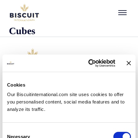
Aller au contenu
Cubes
Organisatie
Cookies
Wie we zijn
Our Biscuitinternational.com site uses cookies to offer
Onze historie
you personalised content, social media features and to
Onze faciliteiten en logistieke spreiding
analyze its traffic.
Ons team
Informatie centrum
Nieuws
Consent
Persberichten
Necessary
Selection