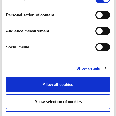
Vacatures
Onze beloften
Personalisation of content
Mensen en veiligheid staan voorop
Duurzaam inkopen
Ecologische voetafdruk
Audience measurement
Gezonde producten
Onze markt
Social media
Frankrijk
Verenigd Koninkrijk
Spanje
Portugal
Show details
Polen
Duitsland
België
Allow all cookies
Zweden
Nederland
Internationaal
Allow selection of cookies
Onze producten
Onze productcategorieën