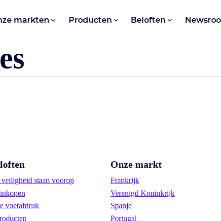
nze markten
Producten
Beloften
Newsro
es
loften
Onze markt
veiligheid staan voorop
Frankrijk
inkopen
Verenigd Koninkrijk
e voetafdruk
Spanje
roducten
Portugal