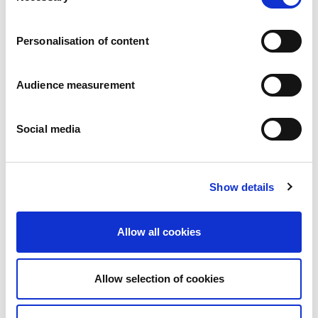
Vacatures
Onze beloften
Personalisation of content
Mensen en veiligheid staan voorop
Duurzaam inkopen
Ecologische voetafdruk
Audience measurement
Gezonde producten
Onze markt
Social media
Frankrijk
Verenigd Koninkrijk
Spanje
Portugal
Show details
Polen
Duitsland
België
Allow all cookies
Zweden
Nederland
Internationaal
Allow selection of cookies
Onze producten
Onze productcategorieën