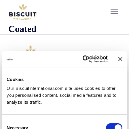
Aller au contenu
Coated
Organisatie
Cookies
Wie we zijn
Our Biscuitinternational.com site uses cookies to offer
Onze historie
you personalised content, social media features and to
Onze faciliteiten en logistieke spreiding
analyze its traffic.
Ons team
Informatie centrum
Nieuws
Consent
Persberichten
Necessary
Selection