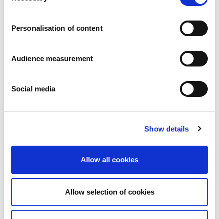
Vacatures
Onze beloften
Personalisation of content
Mensen en veiligheid staan voorop
Duurzaam inkopen
Ecologische voetafdruk
Audience measurement
Gezonde producten
Onze markt
Social media
Frankrijk
Verenigd Koninkrijk
Spanje
Portugal
Show details
Polen
Duitsland
België
Allow all cookies
Zweden
Nederland
Internationaal
Allow selection of cookies
Onze producten
Onze productcategorieën