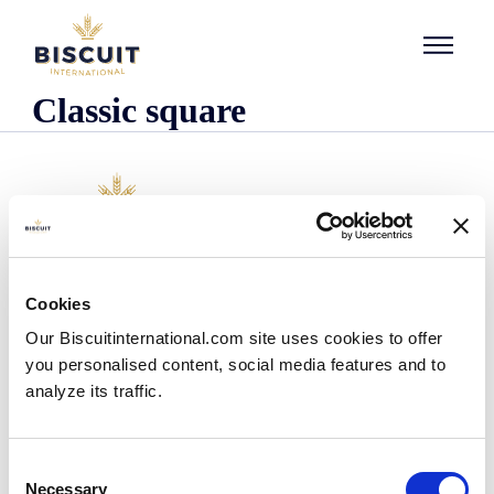
Aller au contenu
Classic square
Organisatie
Cookies
Wie we zijn
Our Biscuitinternational.com site uses cookies to offer
Onze historie
you personalised content, social media features and to
Onze faciliteiten en logistieke spreiding
analyze its traffic.
Ons team
Informatie centrum
Nieuws
Consent
Persberichten
Necessary
Selection