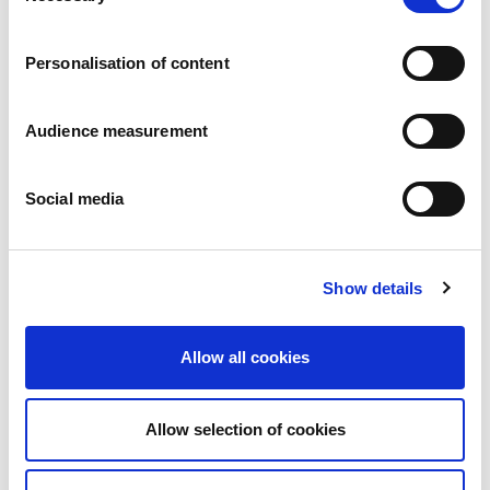
Vacatures
Onze beloften
Personalisation of content
Mensen en veiligheid staan voorop
Duurzaam inkopen
Ecologische voetafdruk
Audience measurement
Gezonde producten
Onze markt
Social media
Frankrijk
Verenigd Koninkrijk
Spanje
Portugal
Show details
Polen
Duitsland
België
Allow all cookies
Zweden
Nederland
Internationaal
Allow selection of cookies
Onze producten
Onze productcategorieën