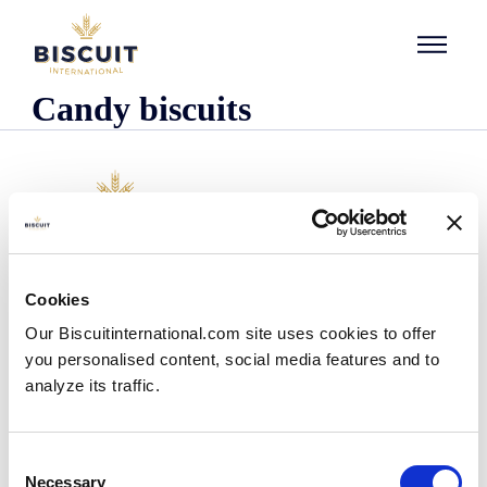
Aller au contenu
Candy biscuits
Organisatie
Cookies
Wie we zijn
Our Biscuitinternational.com site uses cookies to offer
Onze historie
you personalised content, social media features and to
Onze faciliteiten en logistieke spreiding
analyze its traffic.
Ons team
Informatie centrum
Nieuws
Consent
Persberichten
Necessary
Selection