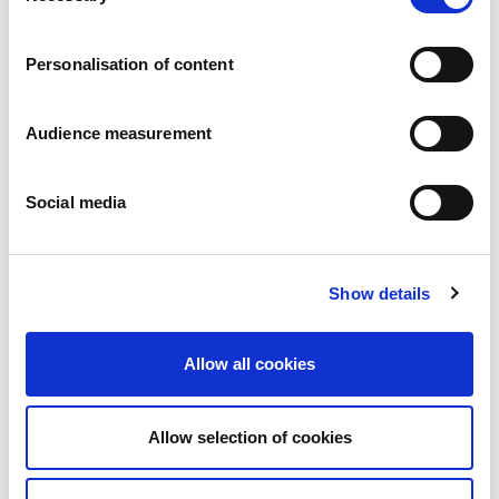
Vacatures
Onze beloften
Personalisation of content
Mensen en veiligheid staan voorop
Duurzaam inkopen
Ecologische voetafdruk
Audience measurement
Gezonde producten
Onze markt
Social media
Frankrijk
Verenigd Koninkrijk
Spanje
Portugal
Show details
Polen
Duitsland
België
Allow all cookies
Zweden
Nederland
Internationaal
Allow selection of cookies
Onze producten
Onze productcategorieën