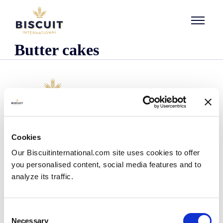
Aller au contenu
Butter cakes
Organisatie
Cookies
Wie we zijn
Our Biscuitinternational.com site uses cookies to offer
Onze historie
you personalised content, social media features and to
Onze faciliteiten en logistieke spreiding
analyze its traffic.
Ons team
Informatie centrum
Nieuws
Consent
Persberichten
Necessary
Selection