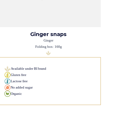
Ginger snaps
Ginger
Folding box: 160g
Available under BI brand
Gluten free
Lactose free
No added sugar
Organic