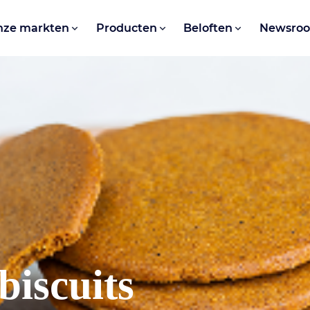
nze markten
Producten
Beloften
Newsro
biscuits