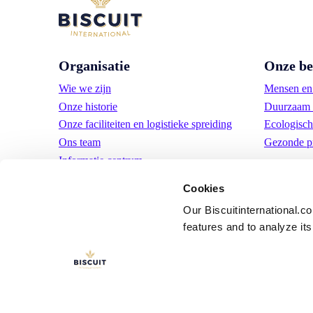
Organisatie
Onze be
Wie we zijn
Mensen en 
Onze historie
Duurzaam 
Onze faciliteiten en logistieke spreiding
Ecologisch
Ons team
Gezonde p
Informatie centrum
Nieuws
Cookies
Persberichten
Our Biscuitinternational.c
Vacatures
features and to analyze its 