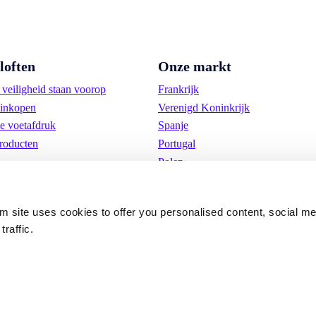
loften
Onze markt
veiligheid staan voorop
Frankrijk
inkopen
Verenigd Koninkrijk
e voetafdruk
Spanje
roducten
Portugal
Polen
Duitsland
België
om site uses cookies to offer you personalised content, social m
Zweden
traffic.
Nederland
Internationaal