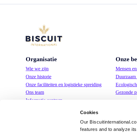
Organisatie
Onze be
Wie we zijn
Mensen en 
Onze historie
Duurzaam 
Onze faciliteiten en logistieke spreiding
Ecologisch
Ons team
Gezonde p
Informatie centrum
Nieuws
Cookies
Persberichten
Our Biscuitinternational.c
Vacatures
features and to analyze its 