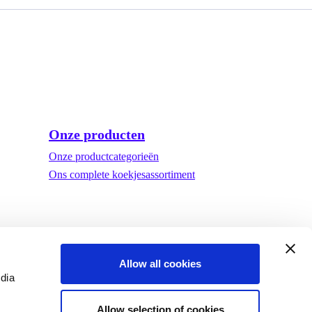
Onze producten
Onze productcategorieën
Ons complete koekjesassortiment
Allow all cookies
edia
Allow selection of cookies