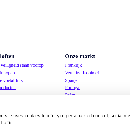
loften
Onze markt
veiligheid staan voorop
Frankrijk
inkopen
Verenigd Koninkrijk
e voetafdruk
Spanje
roducten
Portugal
Polen
Duitsland
België
om site uses cookies to offer you personalised content, social m
Zweden
traffic.
Nederland