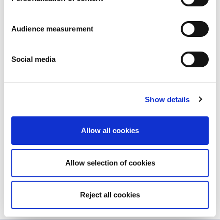
Audience measurement
Social media
Show details
Nieuw product: GILLE MINI-koekjes
met stukjes pure chocolade.
Allow all cookies
Publié le
20/11/2023
Door het populairste koekje van Zweden, GILLE
Allow selection of cookies
Double...
View more
Reject all cookies