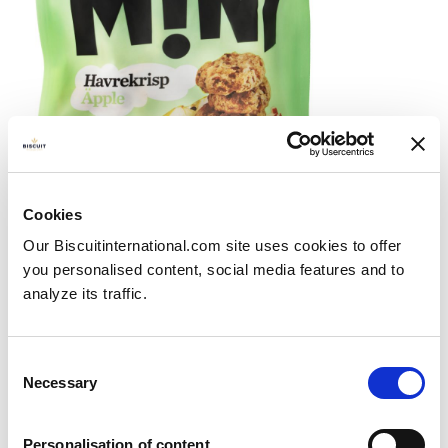
Nieuw product: GILLE MINI-
Cookies
haverkoekjes met stukjes appel
Our Biscuitinternational.com site uses cookies to offer
Publié le
20/11/2023
you personalised content, social media features and to
De producten van GILLE worden niet alleen
analyze its traffic.
gebakken...
View more
Consent
Necessary
Selection
Personalisation of content