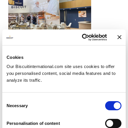
Uw exportteam was op ISM in Keulen!
Cookies
Publié le
20/11/2023
Our Biscuitinternational.com site uses cookies to offer
you personalised content, social media features and to
Uw exportteam was op ISM in Keulen! Uw...
analyze its traffic.
View more
Consent
Necessary
Selection
Personalisation of content