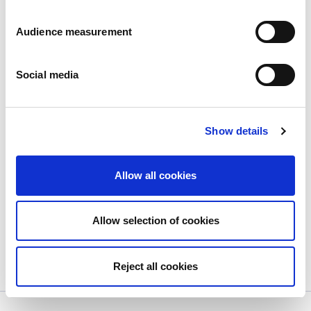
Audience measurement
Social media
Show details
Uw exportteam was op Gulfood 2023
in Dubai!
Allow all cookies
Publié le
20/11/2023
Uw exportteam was op Gulfood 2023 in Dubai!...
Allow selection of cookies
View more
Reject all cookies