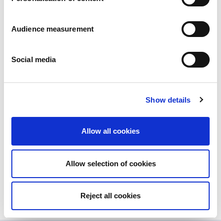
Audience measurement
Social media
Show details
Uitbreiding van ons assortiment rijst-
en maiswafels
Allow all cookies
Publié le
20/11/2023
Een van de belangrijkste trends op dit moment...
Allow selection of cookies
View more
Reject all cookies