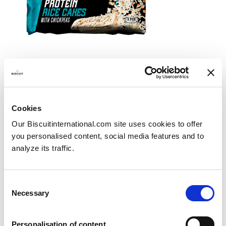
Nieuw product: onze vegan eiwitrijke
Cookies
rijst- en maiswafels
Our Biscuitinternational.com site uses cookies to offer
Publié le
20/11/2023
you personalised content, social media features and to
We zijn trots op de voortdurende uitbreiding van...
analyze its traffic.
View more
Consent
Necessary
Selection
Personalisation of content