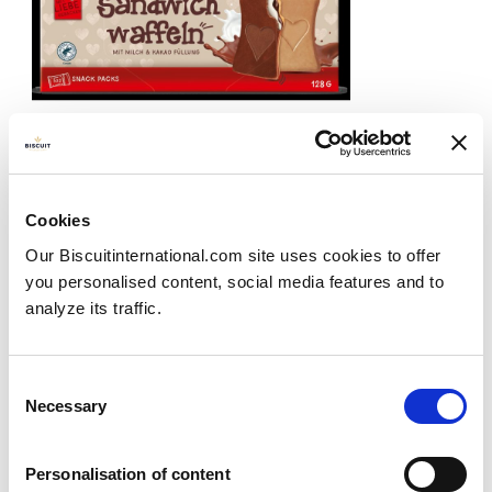
Nuevo producto: Wafers Sandwich
Cookies
Publié le
20/11/2023
Our Biscuitinternational.com site uses cookies to offer
you personalised content, social media features and to
Nos complace anunciar el lanzamiento de una
analyze its traffic.
nueva...
View more
Consent
Necessary
Selection
Personalisation of content