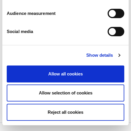
Audience measurement
Social media
Show details
Nuevo producto: galletas rellenas de
crema de avellana en bolsa...
Allow all cookies
Publié le
20/11/2023
Nuevo producto: galletas rellenas de crema de
Allow selection of cookies
avellana...
View more
Reject all cookies