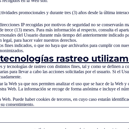
s recogidos en la Web son:
ctividades promocionales y durante tres (3) años desde la última inter
as direcciones IP recogidas por motivos de seguridad no se conservarán más
e trece (13) meses. Para más información al respecto, consulta el apar
rsonales del Usuario durante más tiempo del anteriormente indicado par
n legal, para hacer valer nuestros derechos.
s fines indicados, o que no haya que archivarlos para cumplir con nuestr
anonimizados.
 tecnologías rastreo utiliza
es y tecnologías de rastreo con distintos fines, tal y como se definen a c
rias para llevar a cabo las acciones solicitadas por el usuario. Si el Us
ecuadamente.
ar la Web ya que nos permiten analizar el uso que se hace de la Web y 
estra Web. La información se recoge de forma anónima e incluye el núme
tra Web. Puede haber cookies de terceros, en cuyo caso estarán identific
r su consentimiento.