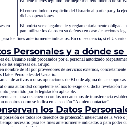
BI tiene interés legítimo por mejorar el rendimiento de su 
El consentimiento explícito del Usuario al participar y la 
dichas operaciones
ses en
BI podría verse legalmente y reglamentariamente obligada a r
para utilizar los datos en su defensa en caso de acciones leg
para los fines anteriormente indicados. En consecuencia, si el Usuario 
tos Personales y a dónde se 
es del Usuario serán procesados por el personal autorizado (departament
a de las empresas del Grupo.
 en nombre de BI por proveedores de servicios externos, concretamente
s Datos Personales del Usuario:
parcial de activos u otras operaciones de BI o de alguna de las empresas
icial o una autoridad competente así nos lo exige o si dicha revelación fu
punto permitido por la legislación aplicable.
sferencia se hará de acuerdo con los mecanismos de transferencia estab
on nosotros como se indica en la sección “A quién contactar”.
onservan los Datos Personal
n posesión de todos los derechos de protección intelectual de la Web o 
iempo necesario para los fines anteriormente indicados o para poder cu