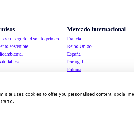
misos
Mercado internacional
as y su seguridad son lo primero
Francia
ento sostenible
Reino Unido
ioambiental
España
saludables
Portugal
Polonia
Alemania
Bélgica
Suecia
om site uses cookies to offer you personalised content, social m
Países Bajos
traffic.
Internacional