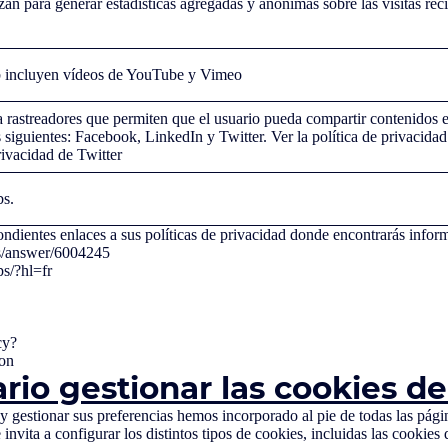
izan para generar estadísticas agregadas y anónimas sobre las visitas rec
eb incluyen vídeos de YouTube y Vimeo
a rastreadores que permiten que el usuario pueda compartir contenidos e
as siguientes: Facebook, LinkedIn y Twitter. Ver la política de privacida
rivacidad de Twitter
bs.
spondientes enlaces a sus políticas de privacidad donde encontrarás info
s/answer/6004245
/?hl=fr
cy?
on
rio gestionar las cookies d
y gestionar sus preferencias hemos incorporado al pie de todas las pági
vita a configurar los distintos tipos de cookies, incluidas las cookies d