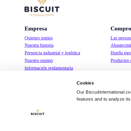
Empresa
Compro
Quienes somos
Las person
Nuestra historia
Abastecimi
Presencia industrial y logística
Huella med
Nuestro equipo
Productos 
Información reglamentaria
Noticias
Cookies
Comunicados de prensa
Trabaja con nosotros
Our Biscuitinternational.c
features and to analyze its 