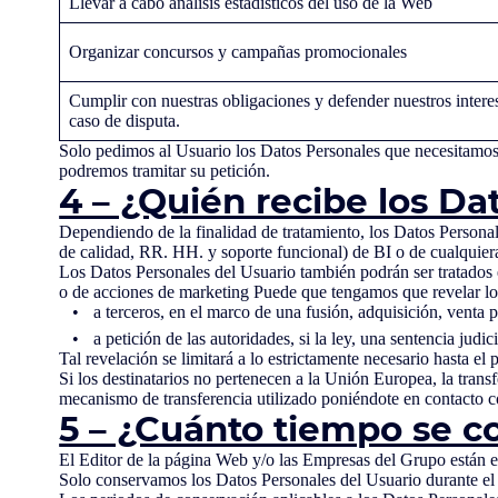
Llevar a cabo análisis estadísticos del uso de la Web
Organizar concursos y campañas promocionales
Cumplir con nuestras obligaciones y defender nuestros intere
caso de disputa.
Solo pedimos al Usuario los Datos Personales que necesitamos 
podremos tramitar su petición.
4 – ¿Quién recibe los Da
Dependiendo de la finalidad de tratamiento, los Datos Personal
de calidad, RR. HH. y soporte funcional) de BI o de cualquier
Los Datos Personales del Usuario también podrán ser tratados
o de acciones de marketing Puede que tengamos que revelar lo
a terceros, en el marco de una fusión, adquisición, venta 
a petición de las autoridades, si la ley, una sentencia jud
Tal revelación se limitará a lo estrictamente necesario hasta el 
Si los destinatarios no pertenecen a la Unión Europea, la tran
mecanismo de transferencia utilizado poniéndote en contacto c
5 – ¿Cuánto tiempo se c
El Editor de la página Web y/o las Empresas del Grupo están e
Solo conservamos los Datos Personales del Usuario durante el t