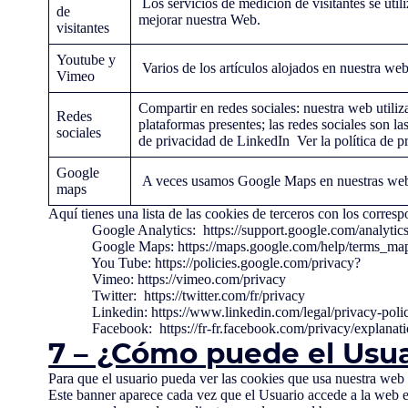
Los servicios de medición de visitantes se util
de
mejorar nuestra Web.
visitantes
Youtube y
Varios de los artículos alojados en nuestra w
Vimeo
Compartir en redes sociales: nuestra web utiliz
Redes
plataformas presentes; las redes sociales son l
sociales
de privacidad de LinkedIn Ver la política de p
Google
A veces usamos Google Maps en nuestras we
maps
Aquí tienes una lista de las cookies de terceros con los corre
Google Analytics: https://support.google.com/analytic
Google Maps: https://maps.google.com/help/terms_maps
You Tube: https://policies.google.com/privacy?
Vimeo: https://vimeo.com/privacy
Twitter: https://twitter.com/fr/privacy
Linkedin: https://www.linkedin.com/legal/privacy-poli
Facebook: https://fr-fr.facebook.com/privacy/explanati
7 – ¿Cómo puede el Usua
Para que el usuario pueda ver las cookies que usa nuestra web 
Este banner aparece cada vez que el Usuario accede a la web e in