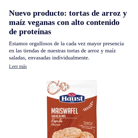
Nuevo producto: tortas de arroz y
maíz veganas con alto contenido
de proteínas
Estamos orgullosos de la cada vez mayor presencia
en las tiendas de nuestras tortas de arroz y maíz
saladas, envasadas individualmente.
:
Leer más
N
u
e
v
o
p
r
o
d
u
c
t