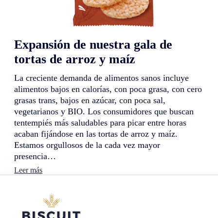
o
:
t
o
r
Expansión de nuestra gala de
t
a
tortas de arroz y maíz
s
d
La creciente demanda de alimentos sanos incluye
e
a
alimentos bajos en calorías, con poca grasa, con cero
r
grasas trans, bajos en azúcar, con poca sal,
r
vegetarianos y BIO. Los consumidores que buscan
o
tentempiés más saludables para picar entre horas
z
y
acaban fijándose en las tortas de arroz y maíz.
m
Estamos orgullosos de la cada vez mayor
a
presencia…
í
z
:
Leer más
v
E
e
x
g
p
a
a
n
n