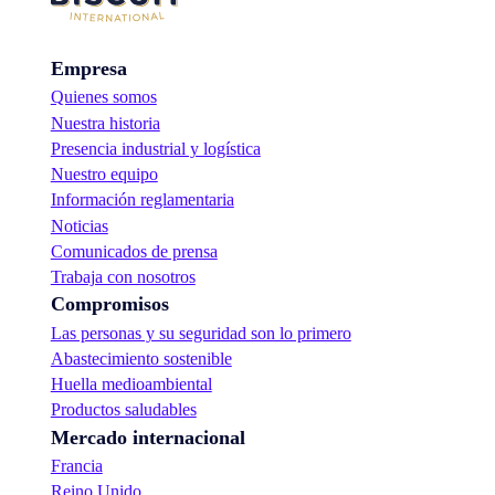
a
s
s
i
c
ó
o
Empresa
n
n
d
Quienes somos
a
e
l
Nuestra historia
n
t
u
Presencia industrial y logística
o
e
Nuestro equipo
c
s
Información reglamentaria
o
t
n
Noticias
r
t
a
Comunicados de prensa
e
g
Trabaja con nosotros
n
a
i
Compromisos
l
d
a
Las personas y su seguridad son lo primero
o
d
Abastecimiento sostenible
d
e
e
Huella medioambiental
t
p
o
Productos saludables
r
r
Mercado internacional
o
t
t
Francia
a
e
s
Reino Unido