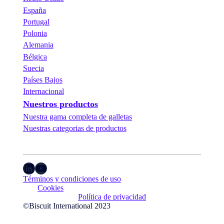
í
d
España
n
e
a
Portugal
a
s
r
Polonia
r
Alemania
o
Bélgica
z
y
Suecia
m
Países Bajos
a
Internacional
í
Nuestros productos
z
Nuestra gama completa de galletas
Nuestras categorias de productos
LinkedIn
YouTube
Términos y condiciones de uso
Cookies
Política de privacidad
©Biscuit International 2023