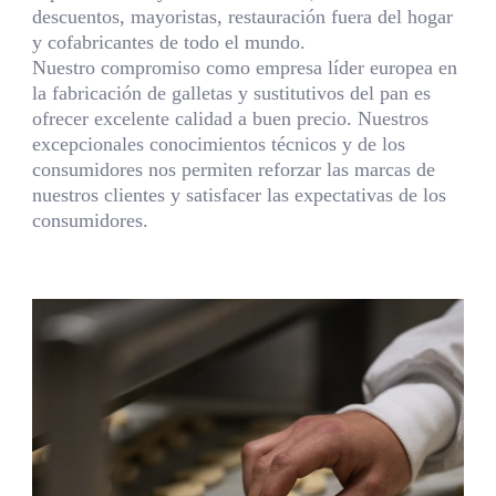
descuentos, mayoristas, restauración fuera del hogar
y cofabricantes de todo el mundo.
Nuestro compromiso como empresa líder europea en
la fabricación de galletas y sustitutivos del pan es
ofrecer excelente calidad a buen precio. Nuestros
excepcionales conocimientos técnicos y de los
consumidores nos permiten reforzar las marcas de
nuestros clientes y satisfacer las expectativas de los
consumidores.