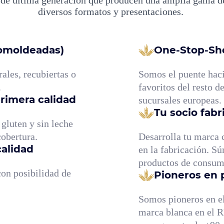
diversos formatos y presentaciones.
tomoldeadas)
One-Stop-Sh
rales, recubiertas o
Somos el puente haci
s.
favoritos del resto d
primera calidad
sucursales europeas
Tu socio fabr
 gluten y sin leche
cobertura.
Desarrolla tu marca c
calidad
en la fabricación. Sú
productos de consu
 con posibilidad de
Pioneros en 
Somos pioneros en el 
marca blanca en el 