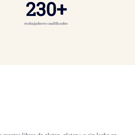
230
+
trabajadores cualificados
ecetas libres de gluten, gluten+ y sin leche en