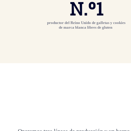
N.º
1
productor del Reino Unido de galletas y cookies
de marca blanca libres de gluten
Operamos tres líneas de producción y un horno 