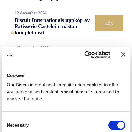
12 december 2024
Biscuit Internationals uppköp av
Läs
Patisserie Casteleijn nästan
kompletterat
12 december 2022
Läs
Leon Taviansky blir VD för
Biscuit International
Cookies
11 mars 2022
Biscuit Internationals uppköp av
Our Biscuitinternational.com site uses cookies to offer
Läs
Continental Bakeries nästan
you personalised content, social media features and to
kompletterat
analyze its traffic.
22 oktober 2021
Biscuit International tillkännager
Consent
Läs
planerat uppköp av Continental
Necessary
Selection
Bakeries