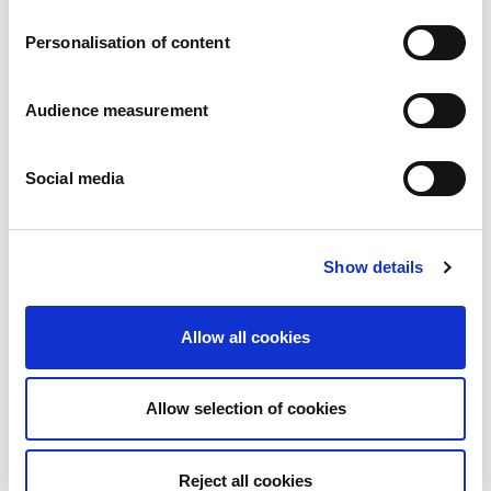
Personalisation of content
3 februari 2021
Läs
Uppköp av Dan Cake Portugal
Audience measurement
14 februari 2020
Läs
Platinum Equity köper upp
Social media
Biscuit International
Show details
For media inquiries, please
Allow all cookies
contact us
Allow selection of cookies
communication@biscuitinternational.com
Reject all cookies