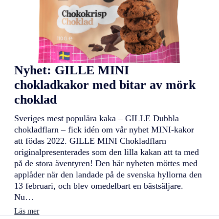
E
M
I
N
I
h
a
Nyhet: GILLE MINI
v
r
chokladkakor med bitar av mörk
e
k
choklad
a
k
Sveriges mest populära kaka – GILLE Dubbla
o
chokladflarn – fick idén om vår nyhet MINI-kakor
r
m
att födas 2022. GILLE MINI Chokladflarn
e
originalpresenterades som den lilla kakan att ta med
d
på de stora äventyren! Den här nyheten möttes med
ä
applåder när den landade på de svenska hyllorna den
p
p
13 februari, och blev omedelbart en bästsäljare.
e
Nu…
l
:
b
Läs mer