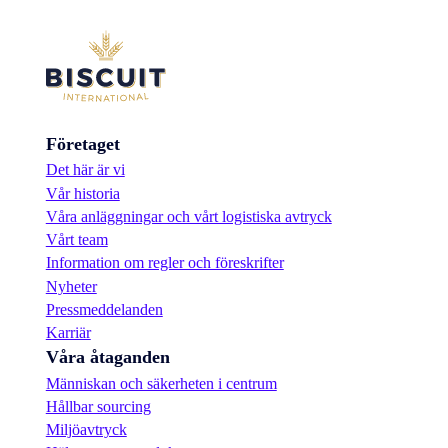
N
i
y
t
h
a
e
r
t
:
G
I
Företaget
L
L
Det här är vi
E
Vår historia
M
I
Våra anläggningar och vårt logistiska avtryck
N
Vårt team
I
Information om regler och föreskrifter
c
Nyheter
h
o
Pressmeddelanden
k
Karriär
l
Våra åtaganden
a
d
Människan och säkerheten i centrum
k
Hållbar sourcing
a
Miljöavtryck
k