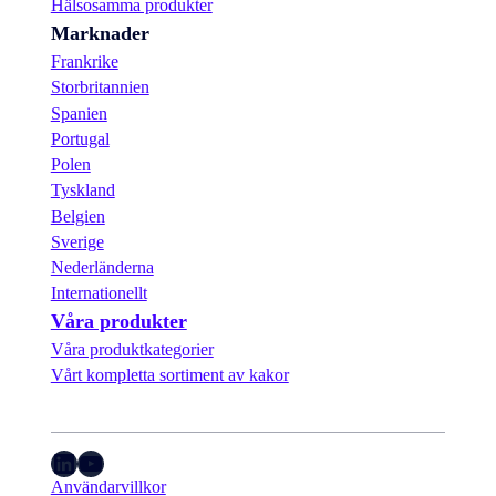
o
Hälsosamma produkter
r
Marknader
m
Frankrike
e
d
Storbritannien
b
Spanien
i
Portugal
t
a
Polen
r
Tyskland
a
Belgien
v
m
Sverige
ö
Nederländerna
r
Internationellt
k
Våra produkter
c
h
Våra produktkategorier
o
Vårt kompletta sortiment av kakor
k
l
a
d
LinkedIn
YouTube
Användarvillkor