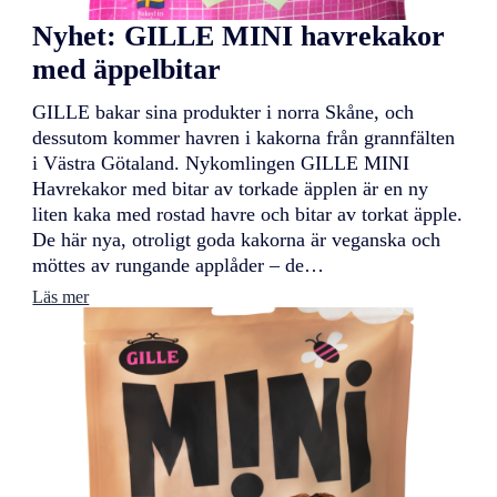
Nyhet: GILLE MINI havrekakor
med äppelbitar
GILLE bakar sina produkter i norra Skåne, och
dessutom kommer havren i kakorna från grannfälten
i Västra Götaland. Nykomlingen GILLE MINI
Havrekakor med bitar av torkade äpplen är en ny
liten kaka med rostad havre och bitar av torkat äpple.
De här nya, otroligt goda kakorna är veganska och
möttes av rungande applåder – de…
:
Läs mer
N
y
h
e
t
:
G
I
L
L