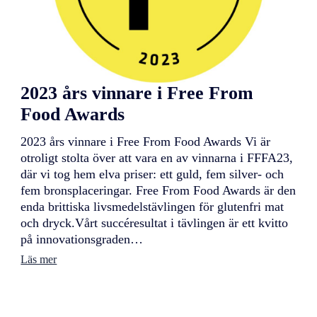
2023 års vinnare i Free From
Food Awards
2023 års vinnare i Free From Food Awards Vi är
otroligt stolta över att vara en av vinnarna i FFFA23,
där vi tog hem elva priser: ett guld, fem silver- och
fem bronsplaceringar. Free From Food Awards är den
enda brittiska livsmedelstävlingen för glutenfri mat
och dryck.Vårt succéresultat i tävlingen är ett kvitto
på innovationsgraden…
:
Läs mer
2
0
2
3