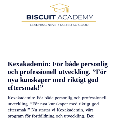
å
r
s
v
i
n
n
a
r
e
i
F
r
Kexakademin: För både personlig
e
e
och professionell utveckling. ”För
F
r
nya kunskaper med riktigt god
o
eftersmak!”
m
F
o
Kexakademin: För både personlig och professionell
o
utveckling. ”För nya kunskaper med riktigt god
d
eftersmak!” Nu startar vi Kexakademin, vårt
A
program för fortbildning och utveckling. Det
w