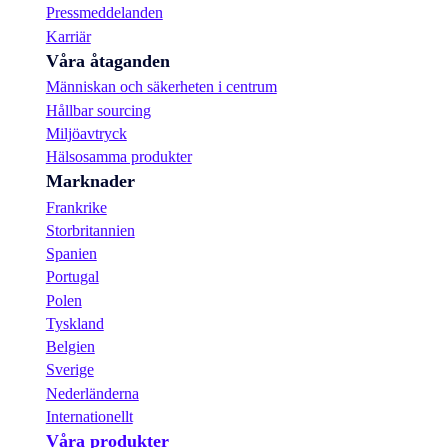
d
Pressmeddelanden
e
Karriär
p
Våra åtaganden
e
r
Människan och säkerheten i centrum
s
Hållbar sourcing
o
Miljöavtryck
n
l
Hälsosamma produkter
i
Marknader
g
Frankrike
o
c
Storbritannien
h
Spanien
p
Portugal
r
o
Polen
f
Tyskland
e
Belgien
s
s
Sverige
i
Nederländerna
o
Internationellt
n
Våra produkter
e