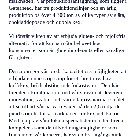
marknaden. Vår produktionsanläggning, som ligger i
Gateshead, har tre produktionslinjer och en årlig
produktion på över 4 300 ton av olika typer av släta,
chokladdoppade och dubbla kex.
Vi förstår vikten av att erbjuda gluten- och mjölkfria
alternativ för att kunna möta behovet hos
konsumenter som är glutenintoleranta eller känsliga
för gluten.
Dessutom ger vår breda kapacitet oss möjligheten att
erbjuda en one-stop-shop för ett brett urval av
kaffekex, brödsubstitut och frukostvaror. Den här
bredden i kombination med vår strävan att leverera
innovation, kvalitet och värde tar oss närmare målet:
att se till att vår närvaro växer på den 2,6 miljarder
pund stora brittiska marknaden för kex och kakor.
Med hjälp av våra lokala specialister och den breda
kompetens samt de tillverkningsmöjligheter som
finns inom vår koncern, har vi en bra utgångspunkt