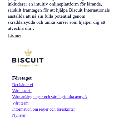
a
inkluderar en intuitiv onlineplattform för lärande,
r
särskilt framtagen för att hjälpa Biscuit Internationals
d
anställda att nå sin fulla potential genom
s
skräddarsydda och unika kurser som hjälper dig att
utveckla din…
:
Läs mer
K
e
x
a
k
a
d
e
Företaget
m
i
Det här är vi
n
Vår historia
:
F
Våra anläggningar och vårt logistiska avtryck
ö
Vårt team
r
Information om regler och föreskrifter
b
Nyheter
å