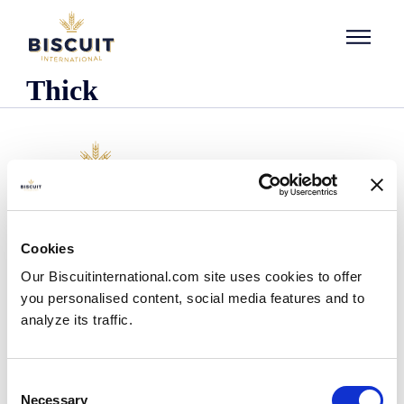
Aller au contenu
Thick
L'entreprise
Cookies
Qui sommes-nous ?
Our Biscuitinternational.com site uses cookies to offer
Notre histoire
you personalised content, social media features and to
Nos installations et notre empreinte logistique
analyze its traffic.
Notre équipe
Centre d'information
Actualités
Consent
Communiqués de presse
Necessary
Selection