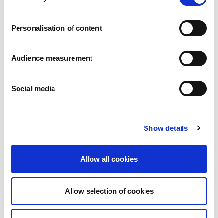
Carrières
Engagements
Personalisation of content
Les personnes et la sécurité d’abord
Un approvisionnement durable
Notre empreinte écologique
Audience measurement
Des produits sains
Nos implémentations
Social media
France
Royaume-Uni
Espagne
Portugal
Show details
Pologne
Allemagne
Belgique
Allow all cookies
Suède
Pays-Bas
International
Allow selection of cookies
Nos produits
Nos catégories de produits